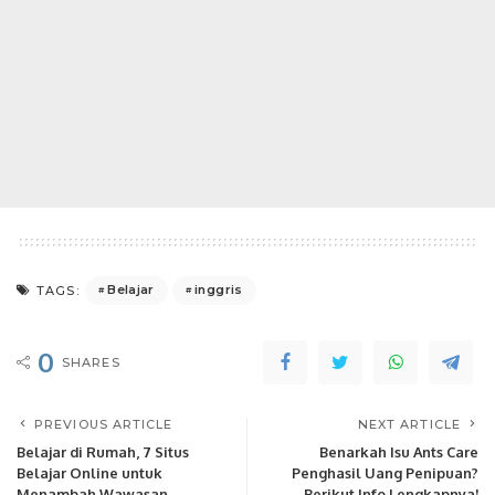
Belajar
inggris
TAGS:
0
SHARES
PREVIOUS ARTICLE
NEXT ARTICLE
Belajar di Rumah, 7 Situs
Benarkah Isu Ants Care
Belajar Online untuk
Penghasil Uang Penipuan?
Menambah Wawasan
Berikut Info Lengkapnya!