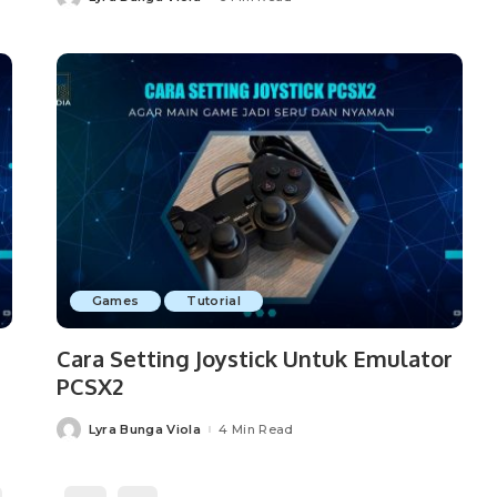
Posted
by
Games
Tutorial
Cara Setting Joystick Untuk Emulator
PCSX2
Lyra Bunga Viola
4 Min Read
Posted
by