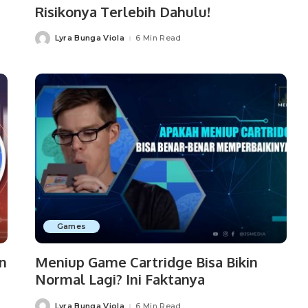
Risikonya Terlebih Dahulu!
Lyra Bunga Viola
6 Min Read
Posted
by
Games
n
Meniup Game Cartridge Bisa Bikin
Normal Lagi? Ini Faktanya
Lyra Bunga Viola
6 Min Read