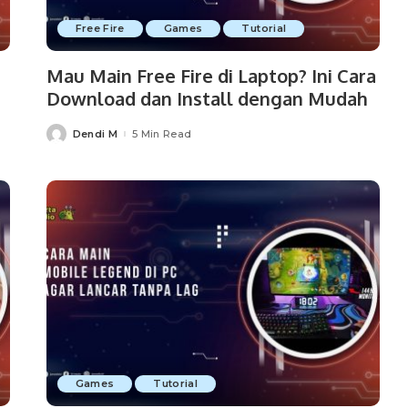
Free Fire
Games
Tutorial
Mau Main Free Fire di Laptop? Ini Cara
Download dan Install dengan Mudah
Dendi M
5 Min Read
Posted
by
Games
Tutorial