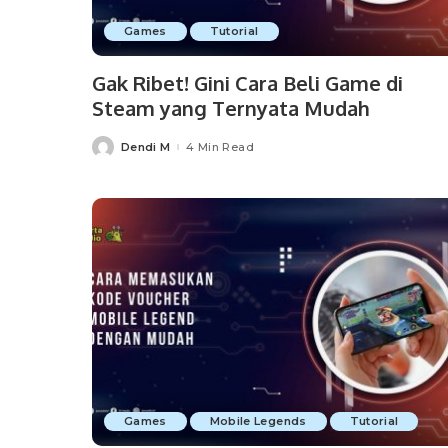
Games
Tutorial
Gak Ribet! Gini Cara Beli Game di
Steam yang Ternyata Mudah
Dendi M
4 Min Read
Posted
by
Games
Mobile Legends
Tutorial