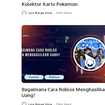
Kolektor Kartu Pokemon
Lyra Bunga Viola
5 Min Read
Posted
by
Games
Roblox
Bagaimana Cara Roblox Menghasilka
Uang?
Lyra Bunga Viola
5 Min Read