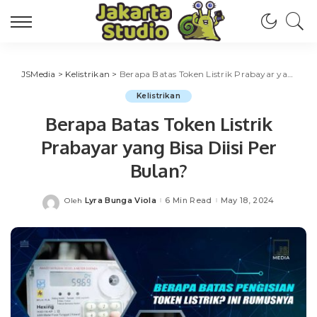
JSMedia
>
Kelistrikan
>
Berapa Batas Token Listrik Prabayar yang Bisa Diisi Per Bulan?
Kelistrikan
Berapa Batas Token Listrik
Prabayar yang Bisa Diisi Per
Bulan?
Lyra Bunga Viola
6 Min Read
May 18, 2024
Oleh
Posted
by