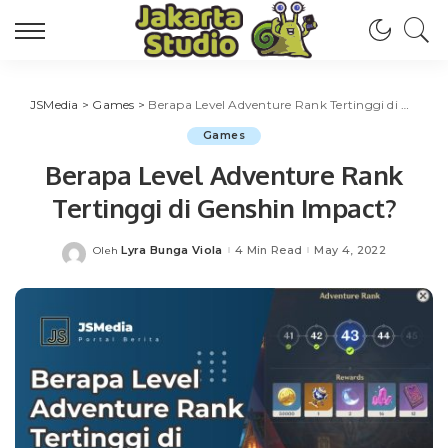
JSMedia
>
Games
>
Berapa Level Adventure Rank Tertinggi di Genshin Impact?
Games
Berapa Level Adventure Rank
Tertinggi di Genshin Impact?
Lyra Bunga Viola
4 Min Read
May 4, 2022
Oleh
Posted
by