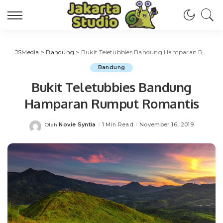
JSMedia
>
Bandung
>
Bukit Teletubbies Bandung Hamparan Rumput Romantis
Bandung
Bukit Teletubbies Bandung
Hamparan Rumput Romantis
Novie Syntia
1 Min Read
November 16, 2019
Oleh
Posted
by