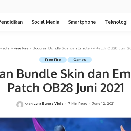
Pendidikan
Social Media
Smartphone
Teknologi
Media
>
Free Fire
>
Bocoran Bundle Skin dan Emote FF Patch OB28 Juni 2
Free Fire
Games
an Bundle Skin dan Em
Patch OB28 Juni 2021
Lyra Bunga Viola
7 Min Read
June 12, 2021
Oleh
Posted
by