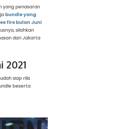
an yang penasaran
aja
bundle yang
ree fire bulan Juni
usnya, silahkan
san dari Jakarta
i 2021
ah siap rilis
undle beserta