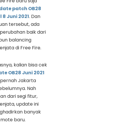
ee Fire baru saja
date patch OB28
 8 Juni 2021
. Dan
an tersebut, ada
perubahan baik dari
upun balancing
njata di Free Fire.
asnya, kalian bisa cek
te OB28 Juni 2021
pernah Jakarta
sebelumnya. Nah
n dari segi fitur,
enjata, update ini
ghadirkan banyak
emote baru.