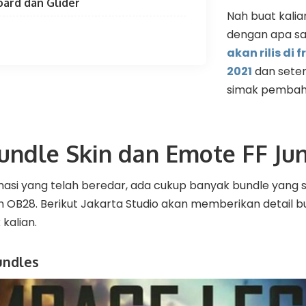
board dan Glider
Nah buat kali
dengan apa s
akan rilis di f
2021
dan seter
simak pembaha
undle Skin dan Emote FF Jun
asi yang telah beredar, ada cukup banyak bundle yang sud
 OB28. Berikut Jakarta Studio akan memberikan detail b
 kalian.
undles