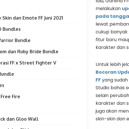
lalu, Garena Fr
melakukan
up
pada tanggal
 Skin dan Emote FF Juni 2021
lewat pembaru
0 Bundles
cukup banyak 
fitur baru ma
arrior Bundle
karakter dan se
oom dan Ruby Bride Bundle
rasi FF x Street Fighter V
Untuk lebih jel
Bocoran Upda
Bundle
FF
yang sudah 
es
Studio bahas 
selain perubaha
Free Fire
karakter dan s
juga akan men
skin-skin dan 
ack dan Gloo Wall