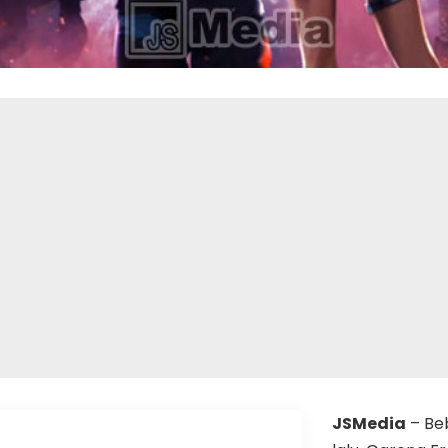
JSMedia
– Be