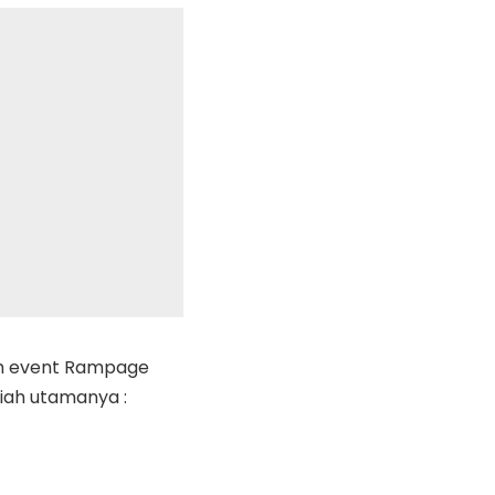
lah event Rampage
diah utamanya :