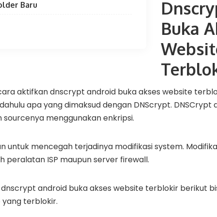
Dnscry
older Baru
Buka A
Websit
Terblok
a aktifkan dnscrypt android buka akses website terblok
 dahulu apa yang dimaksud dengan DNScrypt. DNSCrypt 
 sourcenya menggunakan enkripsi.
an untuk mencegah terjadinya modifikasi system. Modifikas
h peralatan ISP maupun server firewall.
 dnscrypt android buka akses website terblokir berikut 
ang terblokir.