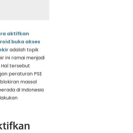
ra aktifkan
roid buka akses
okir
adalah topik
ir ini ramai menjadi
 Hal tersebut
gan peraturan PSE
lokiran massal
erada di Indonesia
lakukan
ktifkan