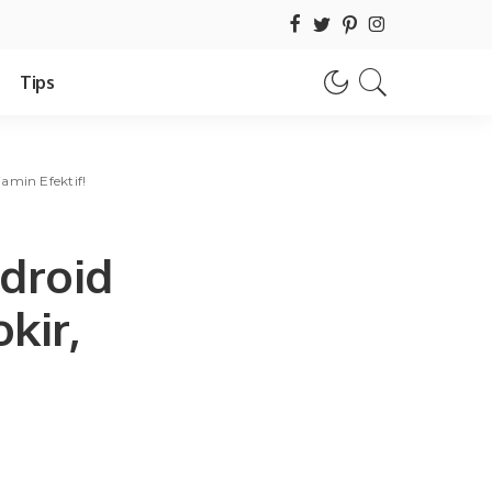
Tips
amin Efektif!
ndroid
kir,