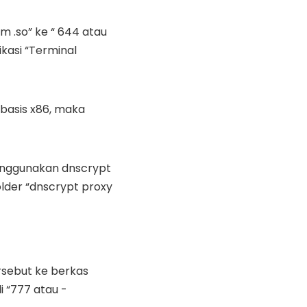
m .so” ke “ 644 atau
kasi “Terminal
basis x86, maka
enggunakan dnscrypt
older “dnscrypt proxy
rsebut ke berkas
i “777 atau -