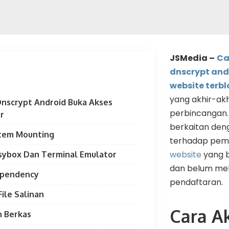
JSMedia –
Ca
dnscrypt and
website terbl
yang akhir-akh
Dnscrypt Android Buka Akses
perbincangan.
r
berkaitan den
istem Mounting
terhadap pemb
website
yang b
usybox Dan Terminal Emulator
dan belum me
Dependency
pendaftaran.
ile Salinan
Cara A
n Berkas