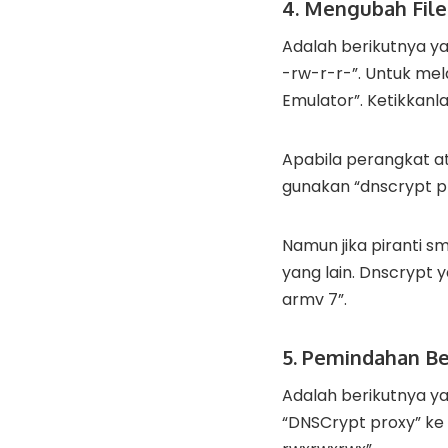
4. Mengubah File
Adalah berikutnya yai
-rw-r-r-”. Untuk me
Emulator”. Ketikkanl
Apabila perangkat a
gunakan “dnscrypt pr
Namun jika piranti 
yang lain. Dnscrypt 
armv 7”.
5. Pemindahan B
Adalah berikutnya y
“DNSCrypt proxy” ke 