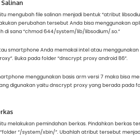
 Salinan
tu mengubah file salinan menjadi bentuk “atribut libsodiu
lakukan perubahan tersebut Anda bisa menggunakan apli
ah di sana “chmod 644/system/lib/libsodium/.so.”
tau smartphone Anda memakai intel atau menggunakan 
oxy”. Buka pada folder “dnscrypt proxy android 86”.
smartphone menggunakan basis arm versi 7 maka bisa m
yang digunakan yaitu dnscrypt proxy yang berada pada f
erkas
aitu melakukan pemindahan berkas. Pindahkan berkas te
“folder “/system/xbin/”. Ubahlah atribut tersebut menjad