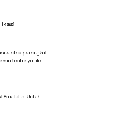
ikasi
hone atau perangkat
amun tentunya file
al Emulator. Untuk