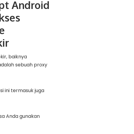
pt Android
kses
e
ir
ir, baiknya
adalah sebuah proxy
i ini termasuk juga
bisa Anda gunakan