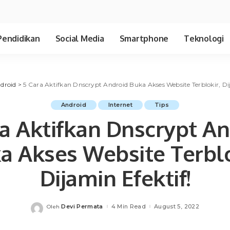
Pendidikan
Social Media
Smartphone
Teknologi
droid
>
5 Cara Aktifkan Dnscrypt Android Buka Akses Website Terblokir, Dij
Android
Internet
Tips
a Aktifkan Dnscrypt A
a Akses Website Terblo
Dijamin Efektif!
Devi Permata
4 Min Read
August 5, 2022
Oleh
Posted
by