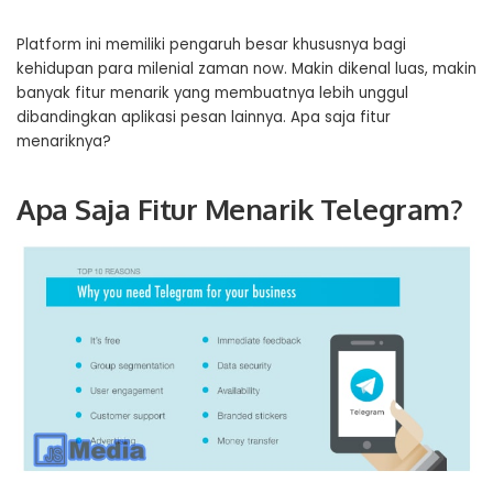
Platform ini memiliki pengaruh besar khususnya bagi
kehidupan para milenial zaman now. Makin dikenal luas, makin
banyak fitur menarik yang membuatnya lebih unggul
dibandingkan aplikasi pesan lainnya. Apa saja fitur
menariknya?
Apa Saja Fitur Menarik Telegram?