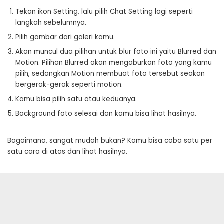
Tekan ikon Setting, lalu pilih Chat Setting lagi seperti
langkah sebelumnya.
Pilih gambar dari galeri kamu.
Akan muncul dua pilihan untuk blur foto ini yaitu Blurred dan
Motion. Pilihan Blurred akan mengaburkan foto yang kamu
pilih, sedangkan Motion membuat foto tersebut seakan
bergerak-gerak seperti motion.
Kamu bisa pilih satu atau keduanya.
Background foto selesai dan kamu bisa lihat hasilnya.
Bagaimana, sangat mudah bukan? Kamu bisa coba satu per
satu cara di atas dan lihat hasilnya.