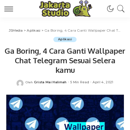
JSMedia
>
Aplikasi
>
Ga Boring, 4 Cara Ganti Wallpaper Chat Telegram Sesuai Selera kamu
Aplikasi
Ga Boring, 4 Cara Ganti Wallpaper
Chat Telegram Sesuai Selera
kamu
Grista Mai Halimah
5 Min Read
April 4, 2021
Oleh
Posted
by