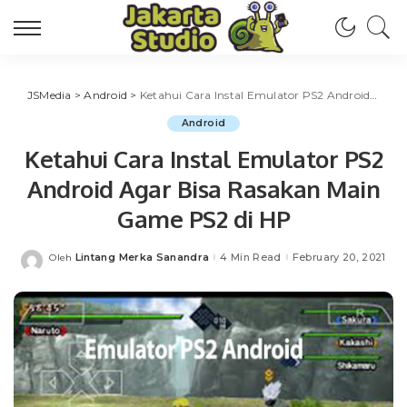
JSMedia
>
Android
>
Ketahui Cara Instal Emulator PS2 Android Agar Bisa Rasakan Main Game PS2 di HP
Android
Ketahui Cara Instal Emulator PS2
Android Agar Bisa Rasakan Main
Game PS2 di HP
Lintang Merka Sanandra
4 Min Read
February 20, 2021
Oleh
Posted
by