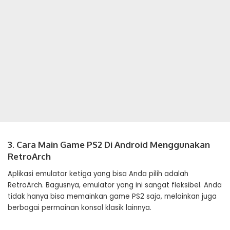
3. Cara Main Game PS2 Di Android Menggunakan
RetroArch
Aplikasi
emulator
ketiga yang bisa Anda pilih adalah
RetroArch. Bagusnya,
emulator
yang ini sangat fleksibel. Anda
tidak hanya bisa memainkan game PS2 saja, melainkan juga
berbagai permainan konsol klasik lainnya.