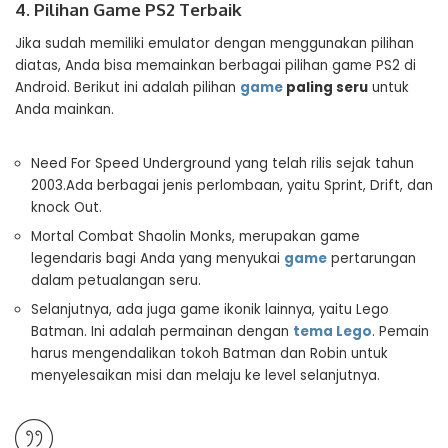
4. Pilihan Game PS2 Terbaik
Jika sudah memiliki
emulator dengan menggunakan pilihan
diatas
, Anda bisa memainkan berbagai pilihan
game
PS2 di
Android. Berikut ini adalah pilihan
game
paling seru
untuk
Anda mainkan.
Need For Speed Underground yang telah rilis sejak tahun
2003.Ada berbagai jenis perlombaan, yaitu
Sprint
,
Drift
, dan
knock Out
.
Mortal Combat Shaolin Monks, merupakan
game
legendaris bagi Anda yang menyukai
game
pertarungan
dalam petualangan seru.
Selanjutnya, ada juga
game
ikonik lainnya, yaitu Lego
Batman. Ini adalah permainan dengan
tema Lego
. Pemain
harus mengendalikan tokoh Batman dan Robin untuk
menyelesaikan misi dan melaju ke level selanjutnya.