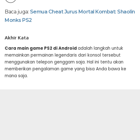
Baca juga:
Semua Cheat Jurus Mortal Kombat: Shaolin
Monks PS2
Akhir Kata
Cara main
game
PS2 di Android
adalah langkah untuk
memainkan permainan legendaris dari konsol tersebut
menggunakan telepon genggam saja. Hal ini tentu akan
memberikan pengalaman
game
yang bisa Anda bawa ke
mana saja.