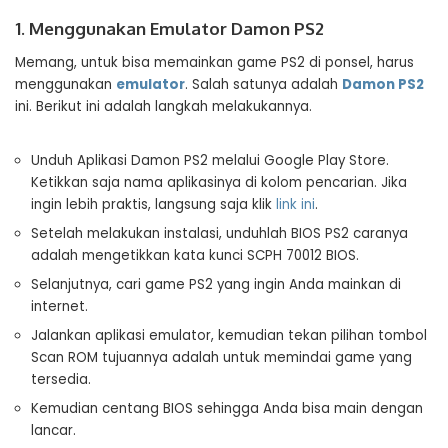
1. Menggunakan Emulator Damon PS2
Memang, untuk bisa memainkan game PS2 di ponsel, harus
menggunakan
emulator
. Salah satunya adalah
Damon PS2
ini. Berikut ini adalah langkah melakukannya.
Unduh Aplikasi Damon PS2 melalui Google Play Store.
Ketikkan saja nama aplikasinya di kolom pencarian. Jika
ingin lebih praktis, langsung saja klik
link
ini
.
Setelah melakukan instalasi, unduhlah BIOS PS2 caranya
adalah mengetikkan kata kunci SCPH 70012 BIOS.
Selanjutnya, cari
game
PS2 yang ingin Anda mainkan di
internet.
Jalankan aplikasi
emulator
, kemudian tekan pilihan tombol
Scan ROM tujuannya adalah untuk memindai
game
yang
tersedia.
Kemudian centang BIOS sehingga Anda bisa main dengan
lancar.