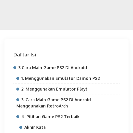
Daftar Isi
3 Cara Main Game PS2 Di Android
1. Menggunakan Emulator Damon PS2
2. Menggunakan Emulator Play!
3. Cara Main Game PS2 Di Android
Menggunakan RetroArch
4. Pilihan Game PS2 Terbaik
Akhir Kata