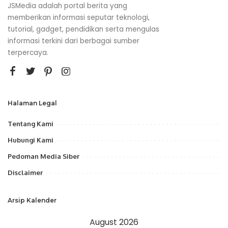
JSMedia adalah portal berita yang
memberikan informasi seputar teknologi,
tutorial, gadget, pendidikan serta mengulas
informasi terkini dari berbagai sumber
terpercaya.
Halaman Legal
Tentang Kami
Hubungi Kami
Pedoman Media Siber
Disclaimer
Arsip Kalender
August 2026