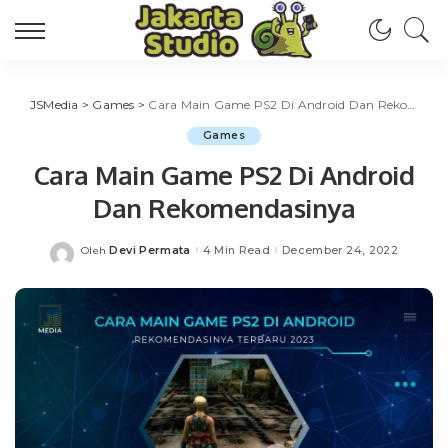
JSMedia
>
Games
>
Cara Main Game PS2 Di Android Dan Rekomendasinya
Games
Cara Main Game PS2 Di Android
Dan Rekomendasinya
Devi Permata
4 Min Read
December 24, 2022
Oleh
Posted
by