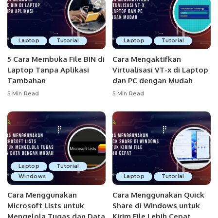
Laptop
Tutorial
Laptop
Tutorial
5 Cara Membuka File BIN di
Cara Mengaktifkan
Laptop Tanpa Aplikasi
Virtualisasi VT-x di Laptop
Tambahan
dan PC dengan Mudah
5 Min Read
5 Min Read
Laptop
Tutorial
Windows
Laptop
Tutorial
Cara Menggunakan
Cara Menggunakan Quick
Microsoft Lists untuk
Share di Windows untuk
Mengelola Tugas dan Data
Kirim File Lebih Cepat