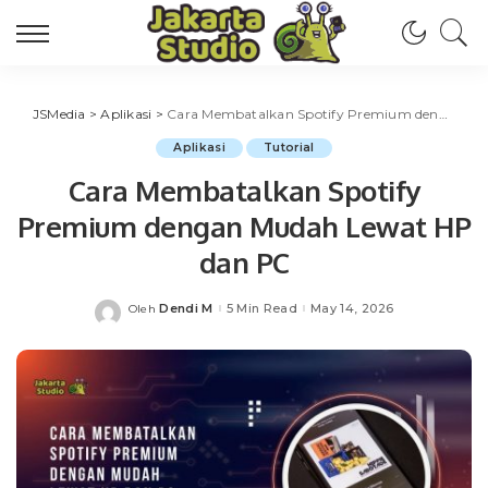
JSMedia
>
Aplikasi
>
Cara Membatalkan Spotify Premium dengan Mudah Lewat HP dan PC
Aplikasi
Tutorial
Cara Membatalkan Spotify
Premium dengan Mudah Lewat HP
dan PC
Dendi M
5 Min Read
May 14, 2026
Oleh
Posted
by