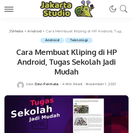
JSMedia
>
Android
>
Cara Membuat Kliping di HP Android, Tugas Sekolah Jadi Mudah
Android
Teknologi
Cara Membuat Kliping di HP
Android, Tugas Sekolah Jadi
Mudah
Devi Permata
4 Min Read
November 1, 2021
Oleh
Posted
by