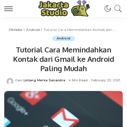
JSMedia
>
Android
>
Tutorial Cara Memindahkan Kontak dari Gmail ke Android Paling Mudah
Android
Tutorial Cara Memindahkan
Kontak dari Gmail ke Android
Paling Mudah
Lintang Merka Sanandra
4 Min Read
February 20, 2021
Oleh
Posted
by