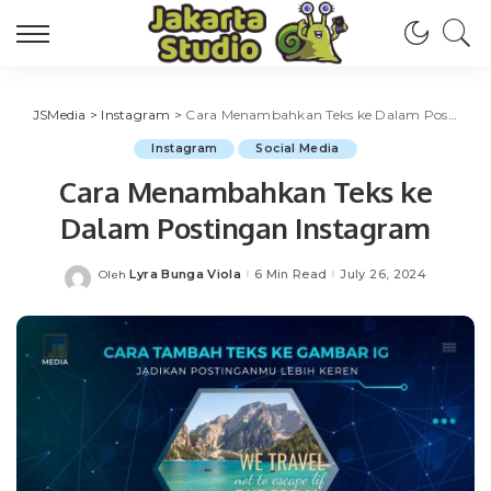
JSMedia
>
Instagram
>
Cara Menambahkan Teks ke Dalam Postingan Instagram
Instagram
Social Media
Cara Menambahkan Teks ke
Dalam Postingan Instagram
Lyra Bunga Viola
6 Min Read
July 26, 2024
Oleh
Posted
by