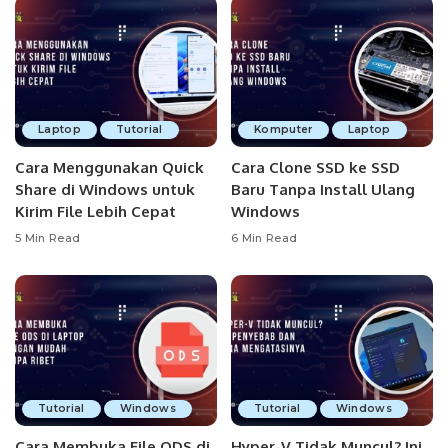
Laptop
Tutorial
Komputer
Laptop
Cara Menggunakan Quick
Cara Clone SSD ke SSD
Share di Windows untuk
Baru Tanpa Install Ulang
Kirim File Lebih Cepat
Windows
5 Min Read
6 Min Read
Tutorial
Windows
Tutorial
Windows
Cara Membuka File ODS di
Hyper-V Tidak Muncul? Ini