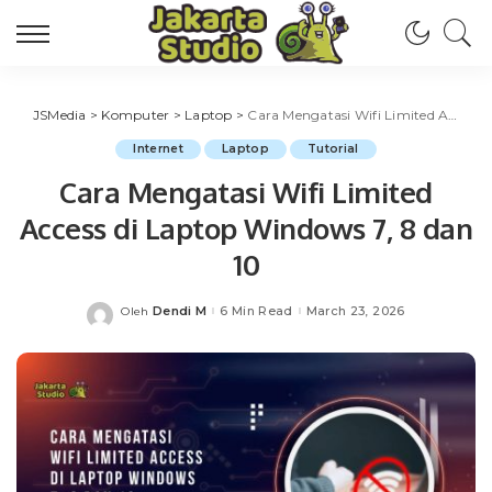
JSMedia
>
Komputer
>
Laptop
>
Cara Mengatasi Wifi Limited Access di Laptop Windows 7, 8 dan 10
Internet
Laptop
Tutorial
Cara Mengatasi Wifi Limited
Access di Laptop Windows 7, 8 dan
10
Dendi M
6 Min Read
March 23, 2026
Oleh
Posted
by