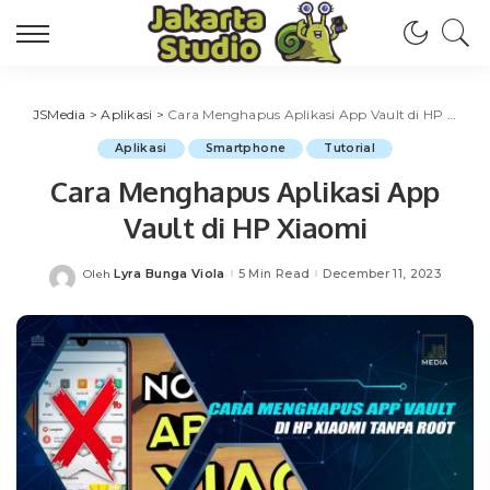
JSMedia
>
Aplikasi
>
Cara Menghapus Aplikasi App Vault di HP Xiaomi
Aplikasi
Smartphone
Tutorial
Cara Menghapus Aplikasi App
Vault di HP Xiaomi
Lyra Bunga Viola
5 Min Read
December 11, 2023
Oleh
Posted
by