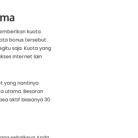
ama
mberikan kuota
ota bonus tersebut
gitu saja. Kuota yang
kses internet lain
et
yang nantinya
ta utama. Besaran
sa aktif biasanya 30
yang sebaiknya Anda