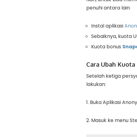
penuhi antara lain:
Instal a
plikasi
Anon
Sebaiknya, k
uota 
Kuota bonus
Snap
Cara Ubah Kuota
Setelah ketiga persy
lakukan:
1. Buka Aplikasi Anon
2. Masuk ke m
enu Ste