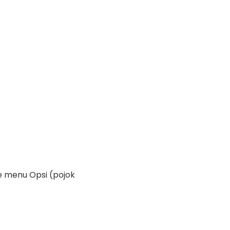
t
e
m
enu Opsi
(
pojok