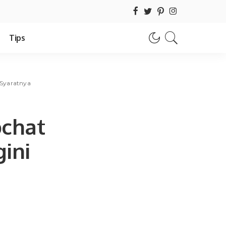
Tips
 Syaratnya
chat
ini