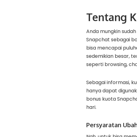
Tentang K
Anda mungkin sudah
Snapchat sebagai bo
bisa mencapai puluha
sedemikian besar, te
seperti browsing, cha
Sebagai informasi,
ku
hanya dapat digunak
bonus kuota Snapchat
hari.
Persyaratan Uba
Nah, untuk bisa mem