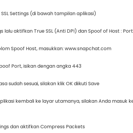
 SSL Settings
(di
bawah
tampilan aplikasi)
gs
lalu a
ktifkan True SSL
(Anti DPI) dan
Spoof of Host
: Por
olom Spoof Host
, masukkan:
www.snapchat.com
poof Port
, isikan dengan angka 443
asa sudah sesuai, silakan
klik OK
diikuti
Save
 aplikasi kembali ke layar utamanya, silakan Anda masuk
k
ings
dan aktifkan
Compress Packets