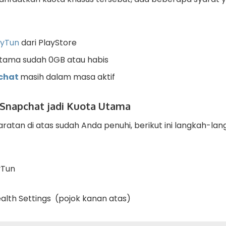
yTun
dari PlayStore
Utama
sudah
0GB
atau habis
chat
masih dalam masa aktif
 Snapchat jadi Kuota Utama
aratan di atas sudah Anda penuhi, berikut ini langkah-la
yTun
alth Settings
(
pojok kanan atas
)