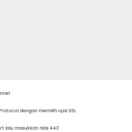
unnel
Protocol
dengan memilih opsi SSL
rt
lalu masukkan nilai
443