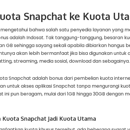
uota Snapchat ke Kuota Ut
 mengetahui bahwa s
alah satu
penyedia layanan
yang
me
nus adalah Indosat. Tak tanggung-tanggung, besaran ku
n GB sehingga sayang sekali apabila dibiarkan hangus be
ntunya akan lebih bermanfaat jika bisa digunakan untuk a
tting, streaming, media sosial,
download dan sebagainya.
ota Snapchat
adalah
bonus
dari
pembelian kuota intern
an untuk akses aplikasi Snapchat tanpa mengurangi kuo
 ini pun beragam, mulai dari 1GB hingga 30GB dengan ma
h Kuota Snapchat Jadi Kuota Utama
anfaatkan kuota khusus tersebut, ada beberapa syarat 