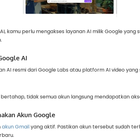
I, kamu perlu mengakses layanan AI milik Google yang
.
Google AI
an AI resmi dari Google Labs atau platform AI video ya
ih bertahap, tidak semua akun langsung mendapatkan aks
nakan Akun Google
n
akun Gmail
yang aktif. Pastikan akun tersebut sudah t
rbaru.