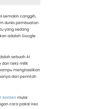
ini semakin canggih,
am dunia pembuatan
atu yang sedang
akan adalah Google
dalah sebuah AI
dari teks milik
ampu menghasilkan
 hanya dari perintah
r konten
mulai
gan cara pakai Veo