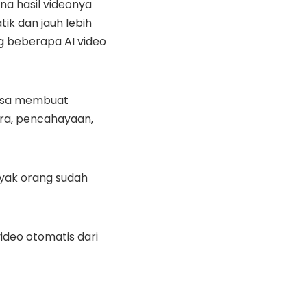
na hasil videonya
tik dan jauh lebih
g beberapa AI video
bisa membuat
ra, pencahayaan,
nyak orang sudah
deo otomatis dari