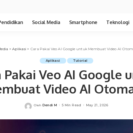
Pendidikan
Social Media
Smartphone
Teknologi
edia
>
Aplikasi
>
Cara Pakai Veo AI Google untuk Membuat Video AI Otom
Aplikasi
Tutorial
 Pakai Veo AI Google 
mbuat Video AI Otoma
Dendi M
5 Min Read
May 21, 2026
Oleh
Posted
by