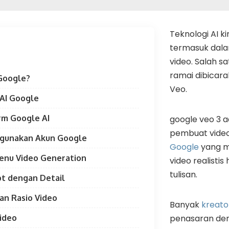
Teknologi AI k
termasuk dal
video. Salah s
ramai dibicar
 Google?
Veo.
 AI Google
orm Google AI
google veo 3 a
pembuat video 
ggunakan Akun Google
Google
yang m
Menu Video Generation
video realistis
tulisan.
pt dengan Detail
dan Rasio Video
Banyak
kreato
ideo
penasaran den