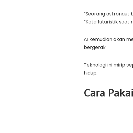
“Seorang astronaut b
“Kota futuristik saa
AI kemudian akan me
bergerak.
Teknologi ini mirip s
hidup.
Cara Paka