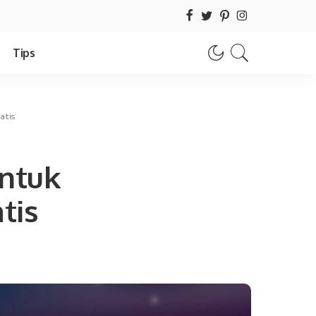
Tips
atis
untuk
tis