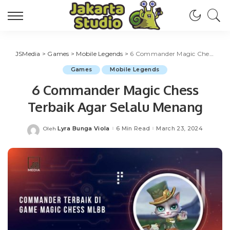
JSMedia
>
Games
>
Mobile Legends
>
6 Commander Magic Chess Terbaik Agar Selalu Menang
Games
Mobile Legends
6 Commander Magic Chess
Terbaik Agar Selalu Menang
Lyra Bunga Viola
6 Min Read
March 23, 2024
Oleh
Posted
by