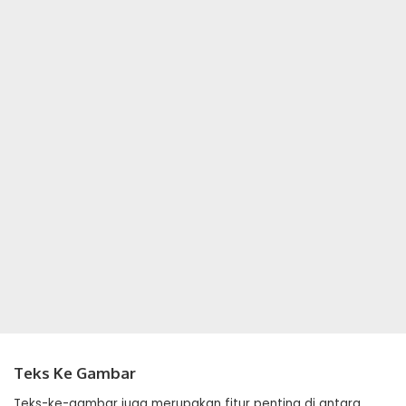
Teks Ke Gambar
Teks-ke-gambar juga merupakan fitur penting di antara