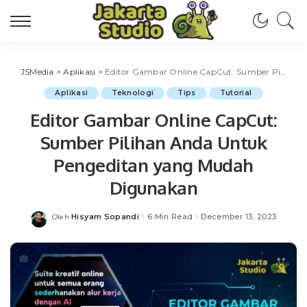
JSMedia
>
Aplikasi
>
Editor Gambar Online CapCut: Sumber Pilihan Anda Untuk Pengeditan yang Mudah Digunakan
Aplikasi
Teknologi
Tips
Tutorial
Editor Gambar Online CapCut:
Sumber Pilihan Anda Untuk
Pengeditan yang Mudah
Digunakan
Hisyam Sopandi
6 Min Read
December 13, 2023
Oleh
Posted
by