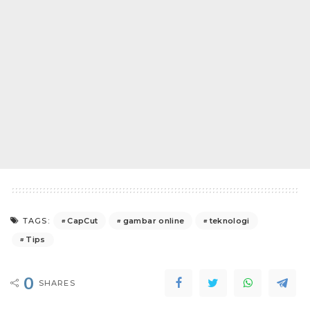
CapCut
gambar online
teknologi
TAGS:
Tips
0
SHARES