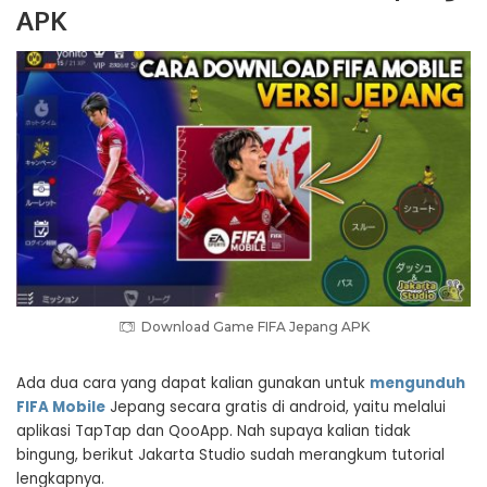
APK
Download Game FIFA Jepang APK
Ada dua cara yang dapat kalian gunakan untuk
mengunduh
FIFA Mobile
Jepang secara gratis di android, yaitu melalui
aplikasi TapTap dan QooApp. Nah supaya kalian tidak
bingung, berikut Jakarta Studio sudah merangkum tutorial
lengkapnya.