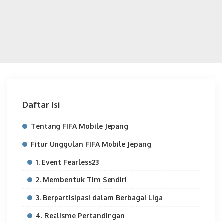
Daftar Isi
Tentang FIFA Mobile Jepang
Fitur Unggulan FIFA Mobile Jepang
1. Event Fearless23
2. Membentuk Tim Sendiri
3. Berpartisipasi dalam Berbagai Liga
4. Realisme Pertandingan