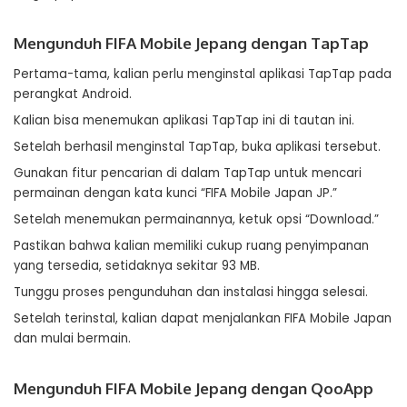
Mengunduh FIFA Mobile Jepang dengan TapTap
Pertama-tama, kalian perlu menginstal aplikasi TapTap pada
perangkat Android.
Kalian bisa menemukan aplikasi TapTap ini di
tautan ini
.
Setelah berhasil menginstal TapTap, buka aplikasi tersebut.
Gunakan fitur pencarian di dalam TapTap untuk mencari
permainan dengan kata kunci “FIFA Mobile Japan JP.”
Setelah menemukan permainannya, ketuk opsi “Download.”
Pastikan bahwa kalian memiliki cukup ruang penyimpanan
yang tersedia, setidaknya sekitar 93 MB.
Tunggu proses pengunduhan dan instalasi hingga selesai.
Setelah terinstal, kalian dapat menjalankan FIFA Mobile Japan
dan mulai bermain.
Mengunduh FIFA Mobile Jepang dengan QooApp