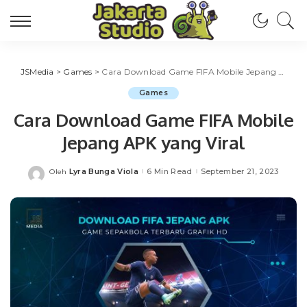
JSMedia
>
Games
>
Cara Download Game FIFA Mobile Jepang APK yang Viral
Games
Cara Download Game FIFA Mobile
Jepang APK yang Viral
Lyra Bunga Viola
6 Min Read
September 21, 2023
Oleh
Posted
by