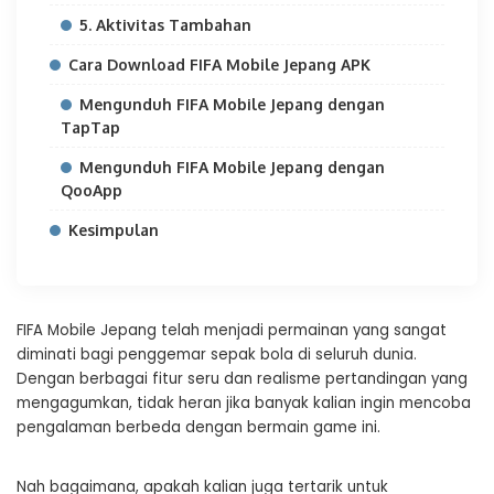
5. Aktivitas Tambahan
Cara Download FIFA Mobile Jepang APK
Mengunduh FIFA Mobile Jepang dengan
TapTap
Mengunduh FIFA Mobile Jepang dengan
QooApp
Kesimpulan
FIFA Mobile Jepang telah menjadi permainan yang sangat
diminati bagi penggemar sepak bola di seluruh dunia.
Dengan berbagai fitur seru dan realisme pertandingan yang
mengagumkan, tidak heran jika banyak kalian ingin mencoba
pengalaman berbeda dengan bermain game ini.
Nah bagaimana, apakah kalian juga tertarik untuk