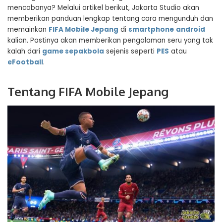
mencobanya? Melalui artikel berikut, Jakarta Studio akan
memberikan panduan lengkap tentang cara mengunduh dan
memainkan
FIFA Mobile Jepang
di
smartphone
android
kalian. Pastinya akan memberikan pengalaman seru yang tak
kalah dari
game sepakbola
sejenis seperti
PES
atau
eFootball
.
Tentang FIFA Mobile Jepang