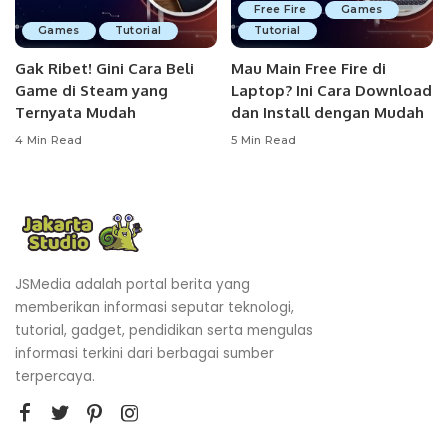
Free Fire
Games
Games
Tutorial
Tutorial
Gak Ribet! Gini Cara Beli
Mau Main Free Fire di
Game di Steam yang
Laptop? Ini Cara Download
Ternyata Mudah
dan Install dengan Mudah
4 Min Read
5 Min Read
JSMedia adalah portal berita yang
memberikan informasi seputar teknologi,
tutorial, gadget, pendidikan serta mengulas
informasi terkini dari berbagai sumber
terpercaya.