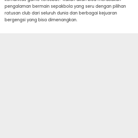
pengalaman bermain sepakbola yang seru dengan pilihan
ratusan club dari seluruh dunia dan berbagai kejuaran
bergengsi yang bisa dimenangkan.