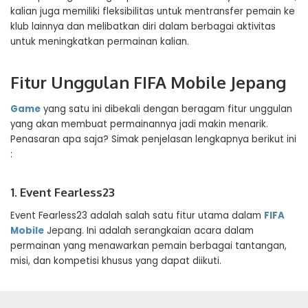
kalian juga memiliki fleksibilitas untuk mentransfer pemain ke
klub lainnya dan melibatkan diri dalam berbagai aktivitas
untuk meningkatkan permainan kalian.
Fitur Unggulan FIFA Mobile Jepang
Game
yang satu ini dibekali dengan beragam fitur unggulan
yang akan membuat permainannya jadi makin menarik.
Penasaran apa saja? Simak penjelasan lengkapnya berikut ini
:
1. Event Fearless23
Event Fearless23 adalah salah satu fitur utama dalam
FIFA
Mobile
Jepang. Ini adalah serangkaian acara dalam
permainan yang menawarkan pemain berbagai tantangan,
misi, dan kompetisi khusus yang dapat diikuti.