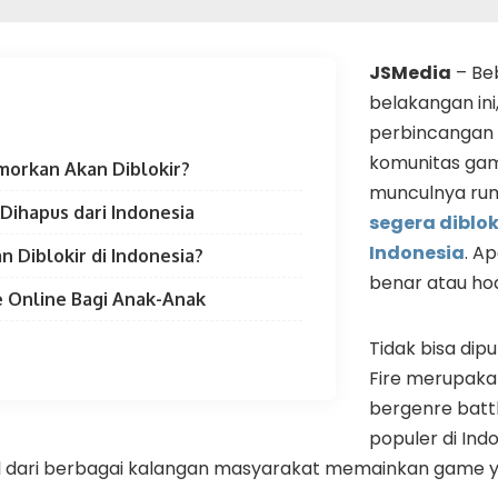
JSMedia
– Be
belakangan ini
perbincangan t
komunitas gam
morkan Akan Diblokir?
munculnya ru
 Dihapus dari Indonesia
segera diblok
Indonesia
. A
n Diblokir di Indonesia?
benar atau ho
Online Bagi Anak-Anak
Tidak bisa dip
Fire merupaka
bergenre battl
populer di Indo
 dari berbagai kalangan masyarakat memainkan game yan