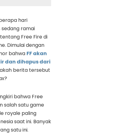
berapa hari
, sedang ramai
entang Free Fire di
e. Dimulai dengan
mor bahwa
FF akan
ir dan dihapus dari
pakah berita tersebut
ax?
ungkiri bahwa Free
n salah satu game
e royale paling
nesia saat ini. Banyak
g satu ini.