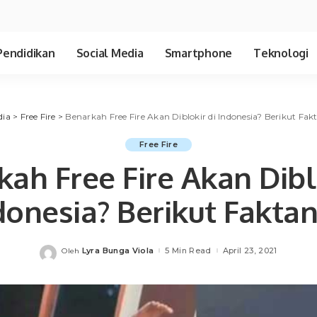
Pendidikan
Social Media
Smartphone
Teknologi
dia
>
Free Fire
>
Benarkah Free Fire Akan Diblokir di Indonesia? Berikut Fak
Free Fire
ah Free Fire Akan Dibl
donesia? Berikut Faktan
Lyra Bunga Viola
5 Min Read
April 23, 2021
Oleh
Posted
by