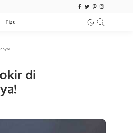
Tips
tanya!
okir di
ya!