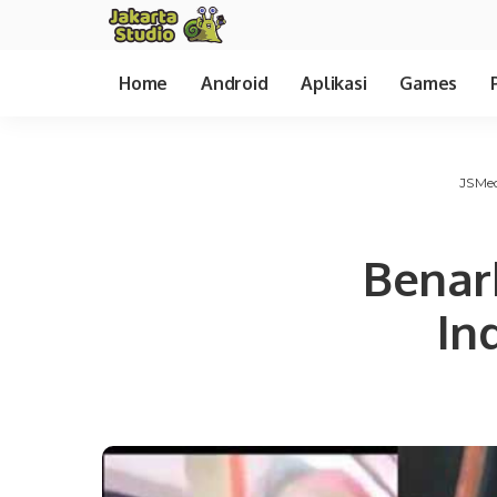
Home
Android
Aplikasi
Games
JSMe
Benark
In