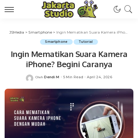
JSMedia
>
Smartphone
>
Ingin Mematikan Suara Kamera iPhone? Begini Caranya
Smartphone
Tutorial
Ingin Mematikan Suara Kamera
iPhone? Begini Caranya
Dendi M
5 Min Read
April 24, 2026
Oleh
Posted
by