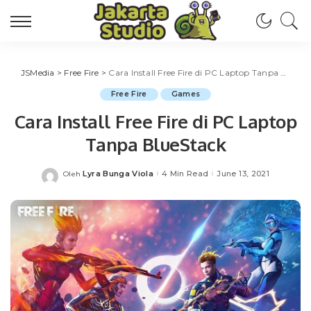
JSMedia
>
Free Fire
>
Cara Install Free Fire di PC Laptop Tanpa BlueStack
Free Fire
Games
Cara Install Free Fire di PC Laptop
Tanpa BlueStack
Lyra Bunga Viola
4 Min Read
June 13, 2021
Oleh
Posted
by