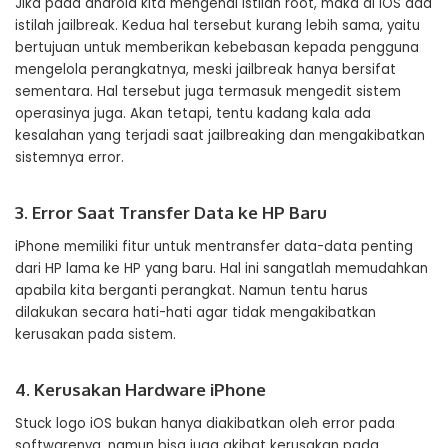
Jika pada android kita mengenal istilah root, maka di iOS ada
istilah jailbreak. Kedua hal tersebut kurang lebih sama, yaitu
bertujuan untuk memberikan kebebasan kepada pengguna
mengelola perangkatnya, meski jailbreak hanya bersifat
sementara. Hal tersebut juga termasuk mengedit sistem
operasinya juga. Akan tetapi, tentu kadang kala ada
kesalahan yang terjadi saat jailbreaking dan mengakibatkan
sistemnya error.
3. Error Saat Transfer Data ke HP Baru
iPhone memiliki fitur untuk mentransfer data-data penting
dari HP lama ke HP yang baru. Hal ini sangatlah memudahkan
apabila kita berganti perangkat. Namun tentu harus
dilakukan secara hati-hati agar tidak mengakibatkan
kerusakan pada sistem.
4. Kerusakan Hardware iPhone
Stuck logo iOS bukan hanya diakibatkan oleh error pada
softwarenya, namun bisa juga akibat kerusakan pada