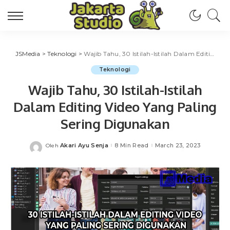
JSMedia
>
Teknologi
>
Wajib Tahu, 30 Istilah-Istilah Dalam Editing Video Yang Paling Sering Digunakan
Teknologi
Wajib Tahu, 30 Istilah-Istilah
Dalam Editing Video Yang Paling
Sering Digunakan
Akari Ayu Senja
8 Min Read
March 23, 2023
Oleh
Posted
by