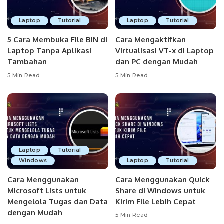
Laptop
Tutorial
Laptop
Tutorial
5 Cara Membuka File BIN di
Cara Mengaktifkan
Laptop Tanpa Aplikasi
Virtualisasi VT-x di Laptop
Tambahan
dan PC dengan Mudah
5 Min Read
5 Min Read
Laptop
Tutorial
Windows
Laptop
Tutorial
Cara Menggunakan
Cara Menggunakan Quick
Microsoft Lists untuk
Share di Windows untuk
Mengelola Tugas dan Data
Kirim File Lebih Cepat
dengan Mudah
5 Min Read