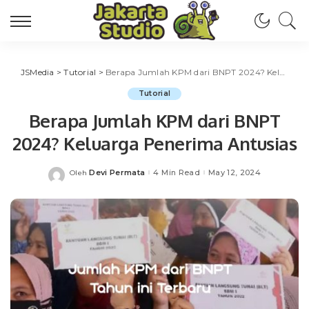
JSMedia
>
Tutorial
>
Berapa Jumlah KPM dari BNPT 2024? Keluarga Penerima Antusias
Tutorial
Berapa Jumlah KPM dari BNPT
2024? Keluarga Penerima Antusias
Devi Permata
4 Min Read
May 12, 2024
Oleh
Posted
by