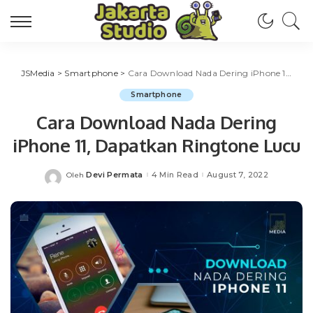
JSMedia
>
Smartphone
>
Cara Download Nada Dering iPhone 11, Dapatkan Ringtone Lucu
Smartphone
Cara Download Nada Dering
iPhone 11, Dapatkan Ringtone Lucu
Devi Permata
4 Min Read
August 7, 2022
Oleh
Posted
by