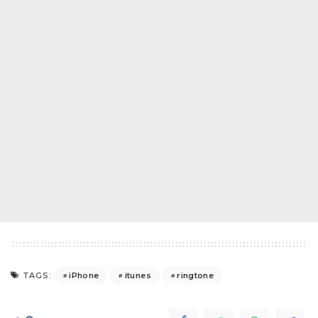
iPhone
itunes
ringtone
TAGS: