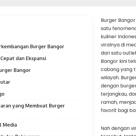
Burger Bangor 
satu fenomena 
kuliner Indone
viralnya di med
erkembangan Burger Bangor
dari satu outle
Cepat dan Ekspansi
Bangor kini te
cabang yang t
Burger Bangor
wilayah. Burge
Butar
dengan burger
terjangkau, d
go
ramah, menjad
saran yang Membuat Burger
favorit bagi b
l Media
Nah dengan vi