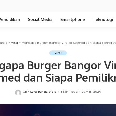
Pendidikan
Social Media
Smartphone
Teknologi
Media
>
Viral
>
Mengapa Burger Bangor Viral di Sosmed dan Siapa Pemilik
Viral
apa Burger Bangor Vir
med dan Siapa Pemilik
Lyra Bunga Viola
5 Min Read
July 15, 2024
Oleh
Posted
by