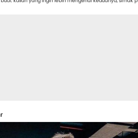
buat kalian yang ingin lebih mengenal keduanya, simak 
ar