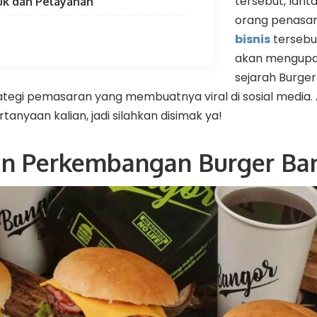
tersebut, lan
uk dan Pelayanan
orang penasa
bisnis
tersebut
akan mengupa
sejarah Burger 
ategi pemasaran yang membuatnya viral di sosial media. A
nyaan kalian, jadi silahkan disimak ya!
an Perkembangan Burger Ba