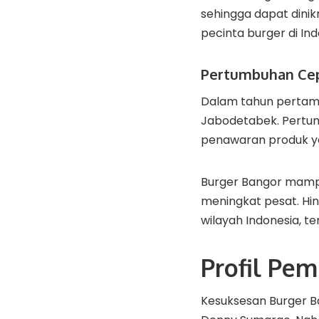
sehingga dapat dinik
pecinta burger di In
Pertumbuhan Cep
Dalam tahun pertama
Jabodetabek. Pertumb
penawaran produk y
Burger Bangor mampu
meningkat pesat. Hing
wilayah Indonesia, te
Profil Pem
Kesuksesan Burger Ban