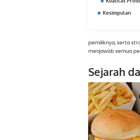
Kualitas Prod
Kesimpulan
pemiliknya, serta str
menjawab semua perta
Sejarah d