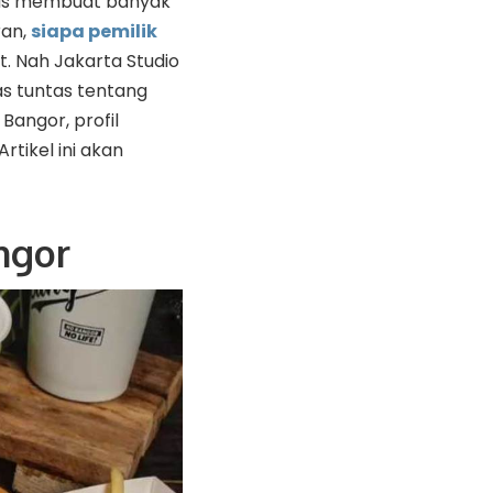
tas membuat banyak
ran,
siapa pemilik
. Nah Jakarta Studio
s tuntas tentang
Bangor, profil
rtikel ini akan
ngor