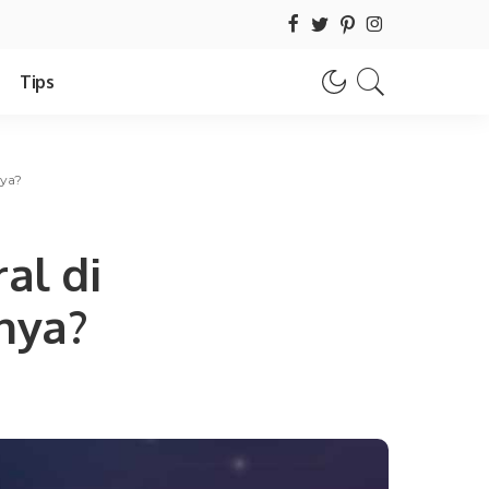
Tips
nya?
al di
nya?