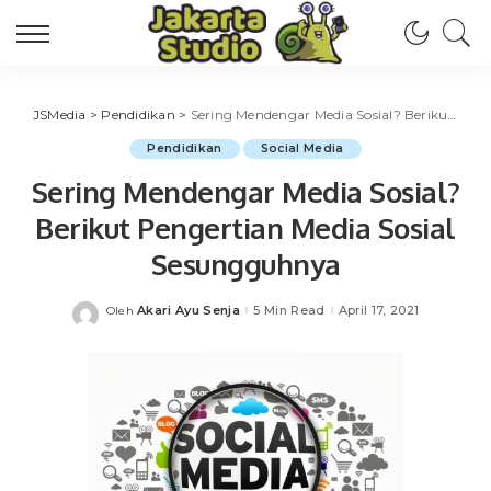
JSMedia
>
Pendidikan
>
Sering Mendengar Media Sosial? Berikut Pengertian Media Sosial Sesungguhnya
Pendidikan
Social Media
Sering Mendengar Media Sosial?
Berikut Pengertian Media Sosial
Sesungguhnya
Akari Ayu Senja
5 Min Read
April 17, 2021
Oleh
Posted
by