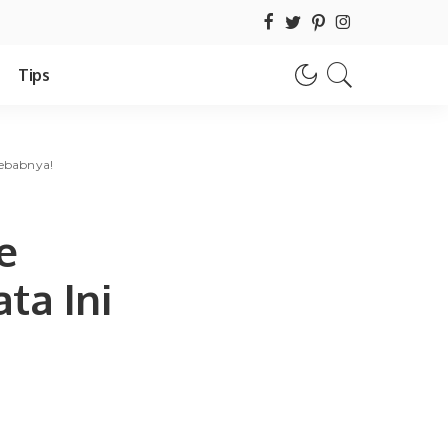
Tips
Sebabnya!
e
ta Ini