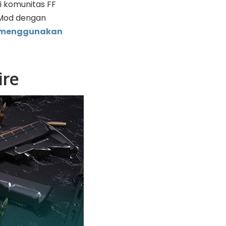
 di komunitas FF
 Mod dengan
u menggunakan
ire