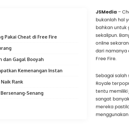
JSMedia
– Ch
bukanlah hal y
bahkan untuk 
sekalipun. Ba
 Pakai Cheat di Free Fire
online sekaran
Kurang
dari namanya 
Free Fire.
ah dan Gagal Booyah
dapatkan Kemenangan Instan
Sebagai salah
t Naik Rank
Royale terpopu
tentu memilik
in Bersenang-Senang
sangat banyak
mereka pastil
menggunakan C