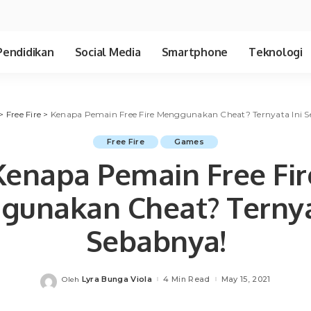
Pendidikan
Social Media
Smartphone
Teknologi
>
Free Fire
>
Kenapa Pemain Free Fire Menggunakan Cheat? Ternyata Ini 
Free Fire
Games
Kenapa Pemain Free Fir
unakan Cheat? Ternya
Sebabnya!
Lyra Bunga Viola
4 Min Read
May 15, 2021
Oleh
Posted
by