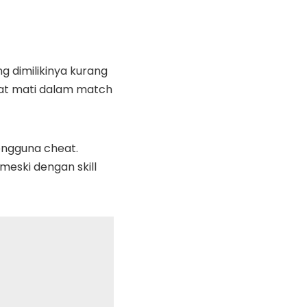
g dimilikinya kurang
pat mati dalam match
engguna cheat.
eski dengan skill