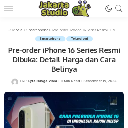
JSMedia
>
Smartphone
>
Pre-order iPhone 16 Series Resmi Dibuka: Detail Harga dan Cara Belinya
Smartphone
Teknologi
Pre-order iPhone 16 Series Resmi
Dibuka: Detail Harga dan Cara
Belinya
Lyra Bunga Viola
11 Min Read
September 19, 2024
Oleh
Posted
by