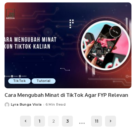
TikTok
Tutorial
Cara Mengubah Minat di TikTok Agar FYP Relevan
Lyra Bunga Viola
6 Min Read
Posted
by
…
1
2
3
11