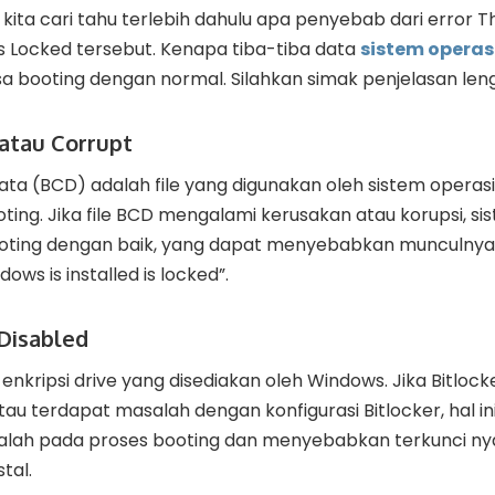
ita cari tahu terlebih dahulu apa penyebab dari error 
 is Locked tersebut. Kenapa tiba-tiba data
sistem operas
isa booting dengan normal. Silahkan simak penjelasan leng
 atau Corrupt
ata (BCD) adalah file yang digunakan oleh sistem operas
ing. Jika file BCD mengalami kerusakan atau korupsi, sis
oting dengan baik, yang dapat menyebabkan munculnya
ows is installed is locked”.
 Disabled
r enkripsi drive yang disediakan oleh Windows. Jika Bitloc
tau terdapat masalah dengan konfigurasi Bitlocker, hal in
lah pada proses booting dan menyebabkan terkunci ny
tal.