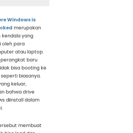
ere Windows is
Locked
merupakan
is kendala yang
i oleh para
uter atau laptop.
 perangkat baru
tidak bisa booting ke
 seperti biasanya.
yang keluar,
an bahwa drive
s diinstall dalam
i.
tersebut membuat