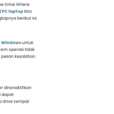
The Drive Where
i PC laptop
kita
kapnya berikut ini.
i
Windows
untuk
tem operasi tidak
 pesan kesalahan
ker dinonaktifkan
i dapat
a drive tempat