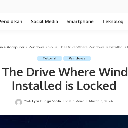
Pendidikan
Social Media
Smartphone
Teknologi
ia
>
Komputer
>
Windows
>
Solusi The Drive Where Windows is Installed is
Tutorial
Windows
i The Drive Where Wind
Installed is Locked
Lyra Bunga Viola
7 Min Read
March 3, 2024
Oleh
Posted
by