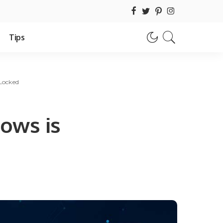
Tips
 Locked
ows is