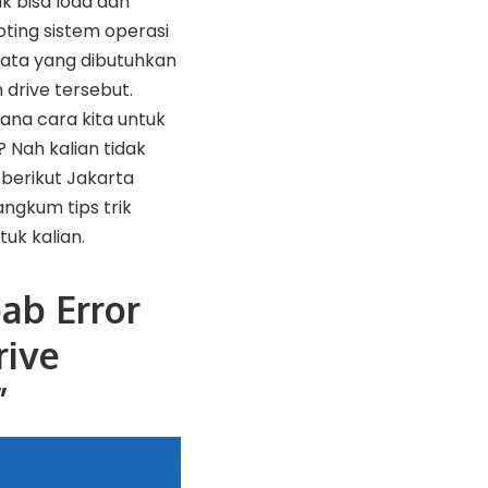
k bisa load dan
ting sistem operasi
ata yang dibutuhkan
 drive tersebut.
ana cara kita untuk
 Nah kalian tidak
 berikut Jakarta
angkum tips trik
uk kalian.
ab Error
rive
”