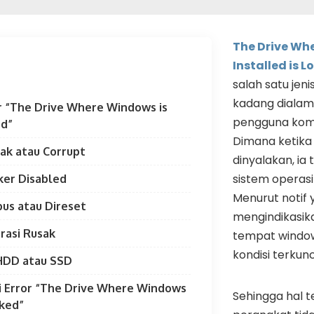
The Drive Wh
Installed is 
salah satu jen
kadang dialam
r “The Drive Where Windows is
pengguna komp
ed”
Dimana ketika
sak atau Corrupt
dinyalakan, ia 
sistem operasi
cker Disabled
Menurut notif 
us atau Direset
mengindikasik
rasi Rusak
tempat window
kondisi terkunc
 HDD atau SSD
i Error “The Drive Where Windows
Sehingga hal 
cked”