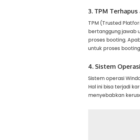
3. TPM Terhapus 
TPM (Trusted Platf
bertanggung jawab u
proses booting. Apabi
untuk proses booting,
4. Sistem Operas
Sistem operasi Windo
Hal ini bisa terjadi
menyebabkan kerusak