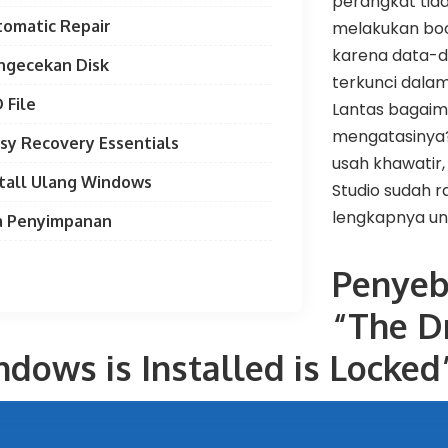
perangkat tida
utomatic Repair
melakukan boo
karena data-d
ngecekan Disk
terkunci dalam
 File
Lantas bagaim
mengatasinya?
sy Recovery Essentials
usah khawatir,
stall Ulang Windows
Studio sudah r
lengkapnya unt
ia Penyimpanan
Penyeb
“The D
dows is Installed is Locked