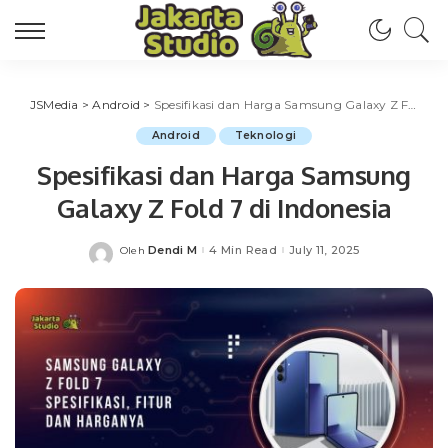
JSMedia
>
Android
>
Spesifikasi dan Harga Samsung Galaxy Z Fold 7 di Indonesia
Android
Teknologi
Spesifikasi dan Harga Samsung
Galaxy Z Fold 7 di Indonesia
Dendi M
4 Min Read
July 11, 2025
Oleh
Posted
by