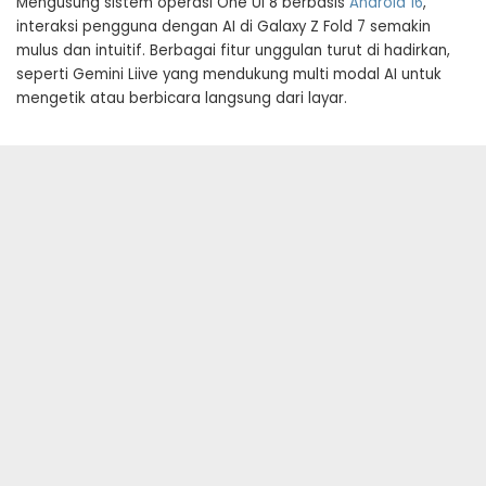
Mengusung sistem operasi One UI 8 berbasis
Android 16
,
interaksi pengguna dengan AI di Galaxy Z Fold 7 semakin
mulus dan intuitif. Berbagai fitur unggulan turut di hadirkan,
seperti Gemini Liive yang mendukung multi modal AI untuk
mengetik atau berbicara langsung dari layar.