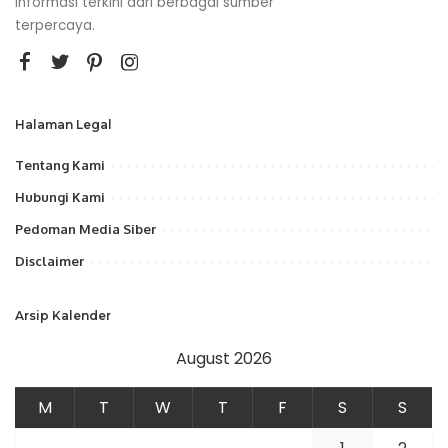
informasi terkini dari berbagai sumber
terpercaya.
Halaman Legal
Tentang Kami
Hubungi Kami
Pedoman Media Siber
Disclaimer
Arsip Kalender
August 2026
M
T
W
T
F
S
S