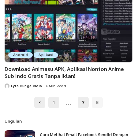
Android
Aplikasi
Download Animasu APK, Aplikasi Nonton Anime
Sub Indo Gratis Tanpa Iklan!
Lyra Bunga Viola
6 Min Read
Posted
by
…
1
7
8
Ungulan
Cara Melihat Email Facebook Sendiri Dengan