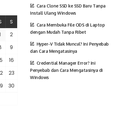
Cara Clone SSD ke SSD Baru Tanpa
Install Ulang Windows
S
S
Cara Membuka File ODS di Laptop
dengan Mudah Tanpa Ribet
1
2
Hyper-V Tidak Muncul? Ini Penyebab
8
9
dan Cara Mengatasinya
5
16
Credential Manager Error? Ini
Penyebab dan Cara Mengatasinya di
2
23
Windows
9
30