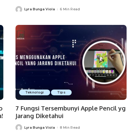
Lyra Bunga Viola
6 Min Read
Posted
by
Teknologi
Tips
o
7 Fungsi Tersembunyi Apple Pencil yg
a!
Jarang Diketahui
Lyra Bunga Viola
8 Min Read
Posted
by