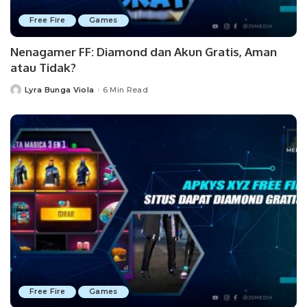
Free Fire
Games
Nenagamer FF: Diamond dan Akun Gratis, Aman
atau Tidak?
Lyra Bunga Viola
6 Min Read
Posted
by
Free Fire
Games