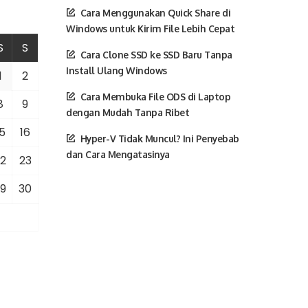
Cara Menggunakan Quick Share di
Windows untuk Kirim File Lebih Cepat
S
S
Cara Clone SSD ke SSD Baru Tanpa
Install Ulang Windows
1
2
Cara Membuka File ODS di Laptop
8
9
dengan Mudah Tanpa Ribet
5
16
Hyper-V Tidak Muncul? Ini Penyebab
dan Cara Mengatasinya
2
23
9
30