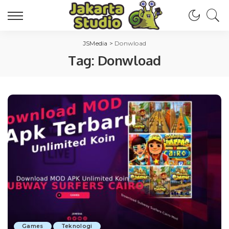
JSMedia
>
Donwload
Tag:
Donwload
Games
Teknologi