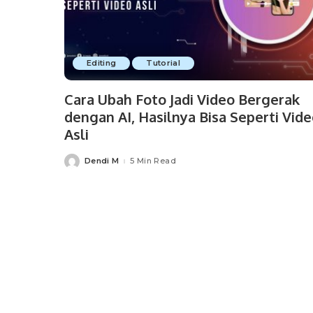
Editing
Tutorial
Cara Ubah Foto Jadi Video Bergerak
dengan AI, Hasilnya Bisa Seperti Vid
Asli
Dendi M
5 Min Read
Posted
by