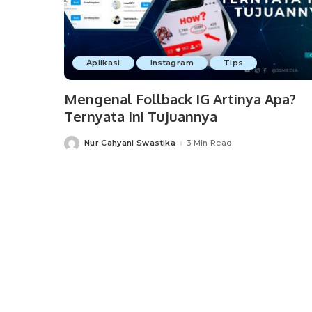
Aplikasi
Instagram
Tips
Mengenal Follback IG Artinya Apa?
Ternyata Ini Tujuannya
Nur Cahyani Swastika
3 Min Read
Posted
by