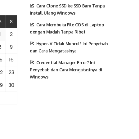
Cara Clone SSD ke SSD Baru Tanpa
Install Ulang Windows
S
S
Cara Membuka File ODS di Laptop
dengan Mudah Tanpa Ribet
1
2
Hyper-V Tidak Muncul? Ini Penyebab
8
9
dan Cara Mengatasinya
5
16
Credential Manager Error? Ini
Penyebab dan Cara Mengatasinya di
2
23
Windows
9
30