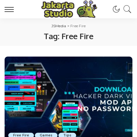
JSMedia
>
Free Fire
Tag:
Free Fire
Free Fire
Games
Tips