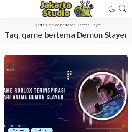
JSMedia
>
game bertema Demon Slayer
Tag:
game bertema Demon Slayer
Games
Roblox