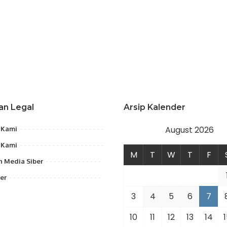
an Legal
Arsip Kalender
August 2026
 Kami
 Kami
M
T
W
T
F
 Media Siber
er
3
4
5
6
7
10
11
12
13
14
1