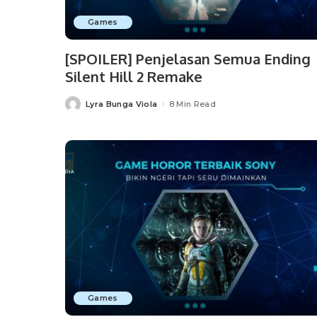
Games
[SPOILER] Penjelasan Semua Ending
Silent Hill 2 Remake
Lyra Bunga Viola
8 Min Read
Posted
by
Games