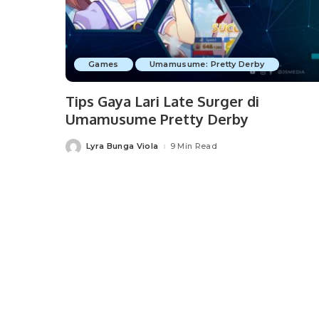
Games
Umamusume: Pretty Derby
Tips Gaya Lari Late Surger di
Umamusume Pretty Derby
Lyra Bunga Viola
9 Min Read
Posted
by