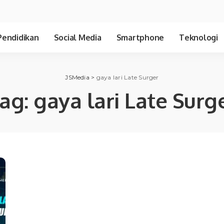
Pendidikan
Social Media
Smartphone
Teknologi
JSMedia
>
gaya lari Late Surger
ag:
gaya lari Late Surg