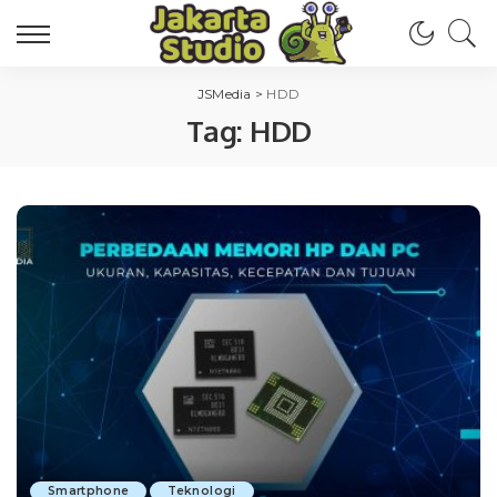
JSMedia
>
HDD
Tag:
HDD
Smartphone
Teknologi