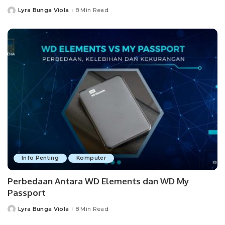
Lyra Bunga Viola
8 Min Read
Posted
by
Info Penting
Komputer
Perbedaan Antara WD Elements dan WD My
Passport
Lyra Bunga Viola
8 Min Read
Posted
by