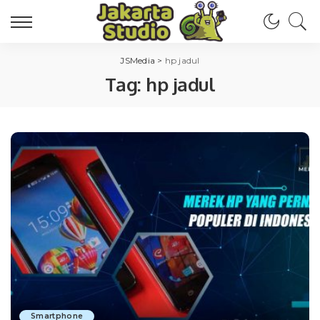
JSMedia
>
hp jadul
Tag:
hp jadul
Smartphone